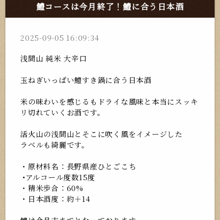
鱧コースは今月終了！鱧に合う日本酒
2025-09-05 16:09:34
浅間山 純米 大辛口
玉ねぎいっぱい鱧すき鍋に合う日本酒
米の味わいを感じるもドライな風味と本当にスッキ
リ切れていくお酒です。
活火山の浅間山とそこに吹く風をイメージした
ラベルも綺麗です。
・原材料名：長野県産ひとごこち
•アルコール度数15度
・精米歩合：60%
・日本酒度：約＋14