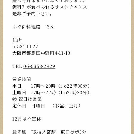
鱧は今月末までとなっております。
鱧料理が食べられるラストチャンス
是非ご予約下さい。
ふぐ御料理處 でん
住所
〒534-0027
大阪市都島区中野町4-11-13
TEL
06-6358-2929
営業時間
平日 17時〜23時（l.o22時30分）
土曜日 17時〜22時（l.o21時30分）
㊗️ 祝日は営業
定休日 日曜日 （お盆、正月）
12月は不定休
最寄駅 JR桜ノ宮駅 東口徒歩3分