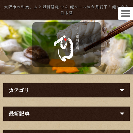
大阪市の和食、ふぐ御料理處 でん 鱧コースは今月終了！鱧に合う
日本酒
カテゴリ
最新記事