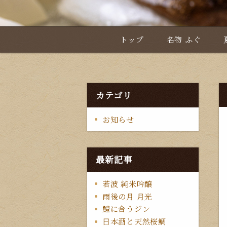
トップ
名物 ふぐ
カテゴリ
お知らせ
最新記事
若波 純米吟醸
雨後の月 月光
鱧に合うジン
日本酒と天然桜鯛