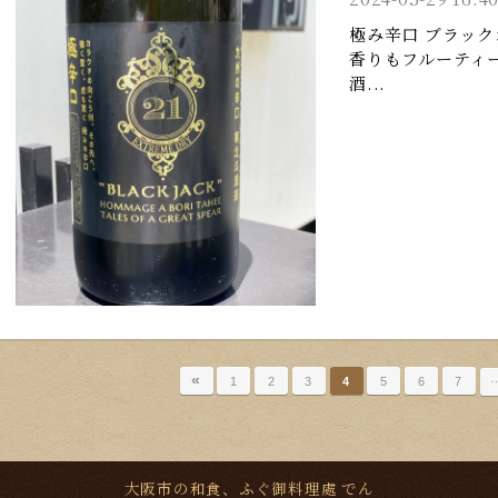
極み辛口 ブラッ
香りもフルーティ
酒...
«
1
2
3
4
5
6
7
大阪市の和食、ふぐ御料理處 でん