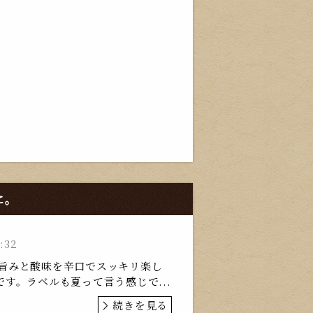
に。
:32
icy旨みと酸味を辛口でスッキリ楽し
す。ラベルも夏って言う感じで...
続きを見る