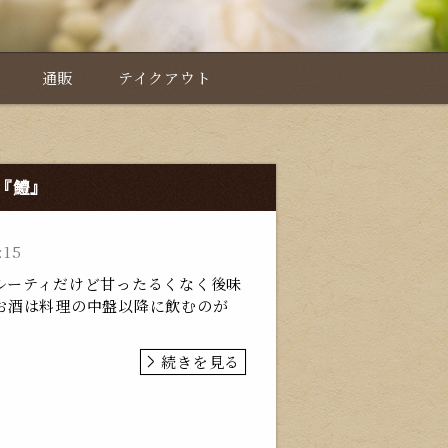
通販
テイクアウト
『鱧』
:15
ルーティだけど甘ったるくなく後味
お酒は料理の中盤以降に飲むのが
続きを見る