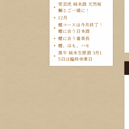
安芸虎 純米酒 天然桜
鯛とご一緒に！
12月
鱧コースは今月終了！
鱧に合う日本酒
鱧に合う喜楽長
鱧、はも、ハモ
黒牛 純米生原酒 3月1
5日は臨時休業日